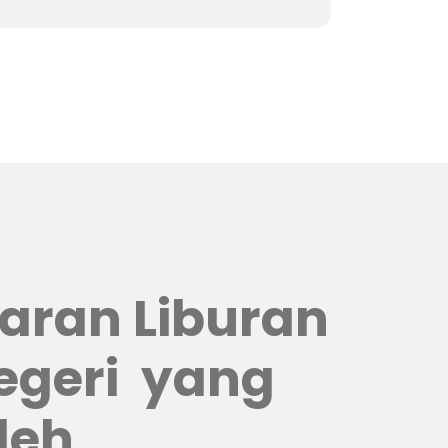
aran Liburan
egeri
yang
leh