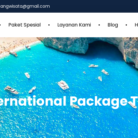
mbangwisata@gmail.com
Paket Spesial
Layanan Kami
Blog
H
ernational Package 