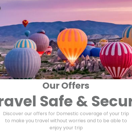
Our Offers
ravel Safe & Secu
Discover our offers for Domestic coverage of your trip
to make you travel without worries and to be able to
enjoy your trip