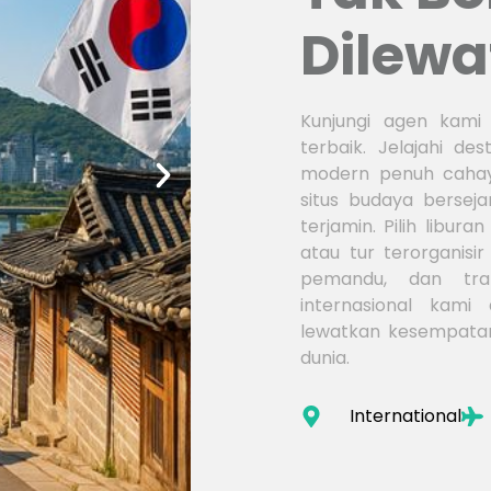
Dilewa
Kunjungi agen kami 
terbaik. Jelajahi des
modern penuh cahay
situs budaya bersej
terjamin. Pilih libur
atau tur terorganisir
pemandu, dan tra
internasional kami 
lewatkan kesempatan
dunia.
International