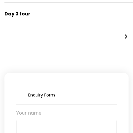
Day 3 tour
Enquiry Form
Your name