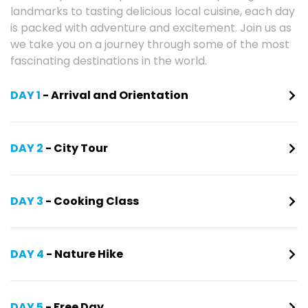
landmarks to tasting delicious local cuisine, each day
is packed with adventure and excitement. Join us as
we take you on a journey through some of the most
fascinating destinations in the world.
DAY 1
- Arrival and Orientation
DAY 2
- City Tour
DAY 3
- Cooking Class
DAY 4
- Nature Hike
DAY 5
- Free Day