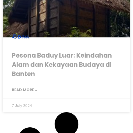
Pesona Baduy Luar: Keindahan
Alam dan Kekayaan Budaya di
Banten
READ MORE »
7 July 2024