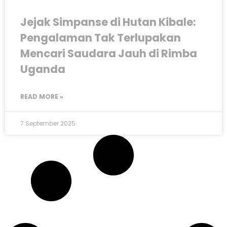
Jejak Simpanse di Hutan Kibale:
Pengalaman Tak Terlupakan
Mencari Saudara Jauh di Rimba
Uganda
READ MORE »
7 September 2025