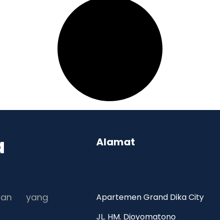
a
Alamat
ran yang
Apartemen Grand Dika City
JL. HM. Djoyomatono