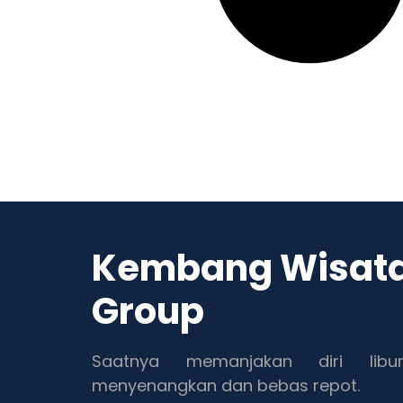
Kembang Wisat
Group
Saatnya memanjakan diri libu
menyenangkan dan bebas repot.