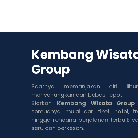
Kembang Wisat
Group
Saatnya memanjakan diri libu
menyenangkan dan bebas repot.
Biarkan
Kembang Wisata Group
semuanya, mulai dari tiket, hotel, tr
hingga rencana perjalanan terbaik y
seru dan berkesan.