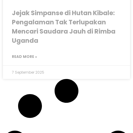
Jejak Simpanse di Hutan Kibale:
Pengalaman Tak Terlupakan
Mencari Saudara Jauh di Rimba
Uganda
READ MORE »
7 September 2025